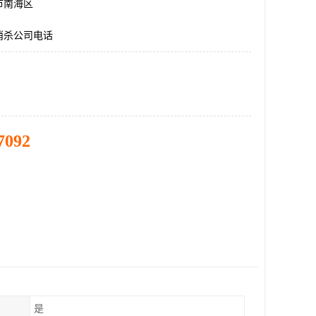
市南海区
消杀公司电话
7092
是