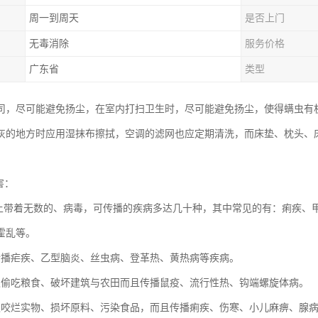
周一到周天
是否上门
无毒消除
服务价格
广东省
类型
司，尽可能避免扬尘，在室内打扫卫生时，尽可能避免扬尘，使得螨虫有
灰的地方时应用湿抹布擦拭，空调的滤网也应定期清洗，而床垫、枕头、
害：
身上带着无数的、病毒，可传播的疾病多达几十种，其中常见的有：痢疾、
霍乱等。
传播疟疾、乙型脑炎、丝虫病、登革热、黄热病等疾病。
仅偷吃粮食、破坏建筑与农田而且传播鼠疫、流行性热、钩端螺旋体病。
仅咬烂实物、损坏原料、污染食品，而且传播痢疾、伤寒、小儿麻痹、腺