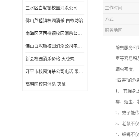
三水区白坭镇校园消杀公司电话 消杀记录表
工作时间
方式
佛山芦苞镇校园消杀 白蚁防治
服务地区
南海区区西樵镇校园消杀公司 害虫防治
佛山白坭镇校园消杀公司电话 除四害
除虫服务公
室等容易积
新会校园消杀价格 灭苍蝇
螨虫密度。
开平市校园消杀公司电话 果蝇防治
“四害”的危
高明区校园消杀 灭鼠
1、 苍蝇
痹、蛔虫、
2、蚊子能
3、老鼠不
4、蟑螂不