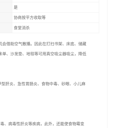
是
协商按平方收取等
食堂消杀
机会借助空气散播。因此在打扫书架、床底、储藏
床单、沙发垫、地毯等可用真空吸尘器吸尘，降低
甲型肝炎、急性胃肠炎、食物中毒、砂眼、小儿麻
病毒、病毒性肝炎等疾病，此外，还能使食物霉变