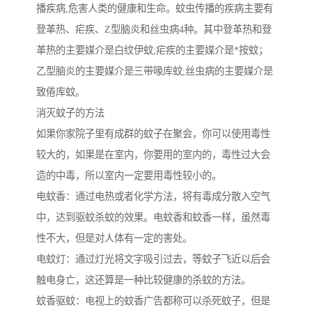
播疾病,危害人类的健康和生命。蚊虫传播的疾病主要有
登革热、疟疾、Z型脑炎和丝虫病4种。其中登革热和登
革热的主要媒介是白纹伊蚊;疟疾的主要媒介是*按蚊；
乙型脑炎的主要媒介是三带喙库蚊;丝虫病的主要媒介是
致倦库蚊。
消灭蚊子的方法
如果你家院子里有成群的蚊子在聚会，你可以使用毒性
较大的，如果是在室内，你要用的室内的，毒性过大会
造的中毒，所以室内一定要用毒性较小的。
电蚊香：通过电热或者化学方法，将有毒成分散入空气
中，达到驱蚊杀蚊的效果。电蚊香和蚊香一样，虽然毒
性不大，但是对人体有一定的害处。
电蚊灯：通过灯光将文字吸引过去，等蚊子飞近以后会
触电身亡，这还算是一种比较健康的杀蚊的方法。
蚊香驱蚊：电视上的蚊香广告都称可以杀死蚊子，但是