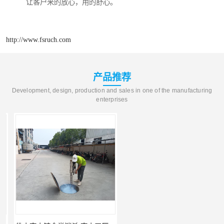
让客户来的放心，用的舒心。
http://www.fsruch.com
产品推荐
Development, design, production and sales in one of the manufacturing
enterprises