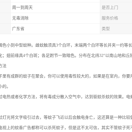
周一到周天
是否上门
无毒消除
服务价格
广东省
类型
褐色小到中型蚊种。雌蚊触须具3个白环，末端两个白环等长并夹一约等
化；翅前缘具4个白斑；各足跗节一致暗色。分布在北纬32°以南山地和
方法
子里有成群的蚊子在聚会，你可以使用毒性较大的，如果是在室内，你要
小的。
过电热或者化学方法，将有毒成分散入空气中，达到驱蚊杀蚊的效果。电
过灯光将文字吸引过去，等蚊子飞近以后会触电身亡，这还算是一种比较
电视上的蚊香广告都称可以杀死蚊子，但是这不太可信，其实不管蚊子死