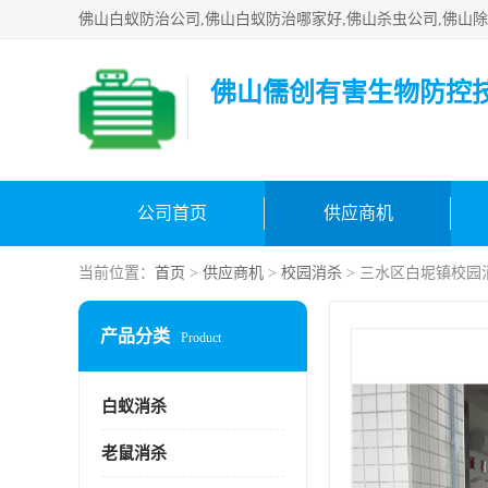
佛山儒创有害生物防控
公司首页
供应商机
当前位置：
首页
>
供应商机
>
校园消杀
> 三水区白坭镇校园
产品分类
Product
白蚁消杀
老鼠消杀