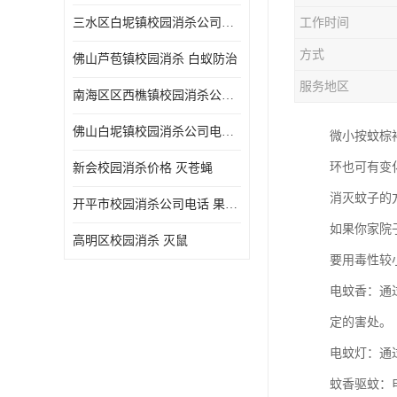
三水区白坭镇校园消杀公司电话 消杀记录表
工作时间
方式
佛山芦苞镇校园消杀 白蚁防治
服务地区
南海区区西樵镇校园消杀公司 害虫防治
佛山白坭镇校园消杀公司电话 除四害
微小按蚊棕
环也可有变
新会校园消杀价格 灭苍蝇
消灭蚊子的
开平市校园消杀公司电话 果蝇防治
如果你家院
高明区校园消杀 灭鼠
要用毒性较
电蚊香：通
定的害处。
电蚊灯：通
蚊香驱蚊：