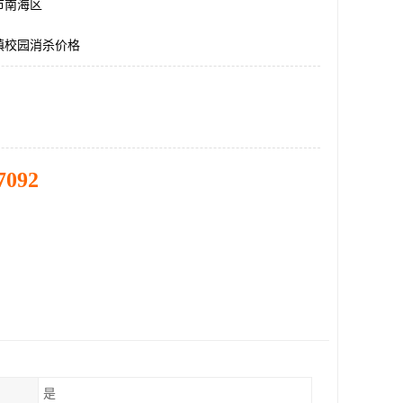
市南海区
镇校园消杀价格
7092
是