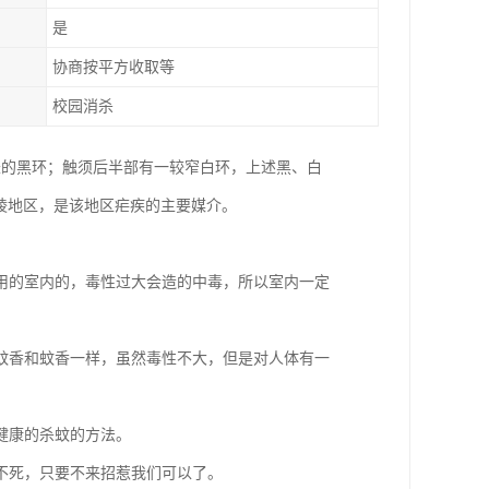
是
协商按平方收取等
校园消杀
长的黑环；触须后半部有一较窄白环，上述黑、白
丘陵地区，是该地区疟疾的主要媒介。
用的室内的，毒性过大会造的中毒，所以室内一定
蚊香和蚊香一样，虽然毒性不大，但是对人体有一
健康的杀蚊的方法。
不死，只要不来招惹我们可以了。