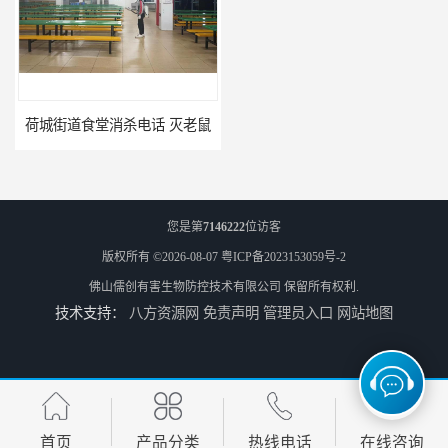
荷城街道食堂消杀电话 灭老鼠
佛山陈村镇食堂消杀公司电话 陈村食堂灭鼠
您是第
7146222
位访客
版权所有 ©2026-08-07
粤ICP备2023153059号-2
佛山儒创有害生物防控技术有限公司
保留所有权利.
技术支持：
八方资源网
免责声明
管理员入口
网站地图
佛山南山镇食堂消杀 南山工厂灭鼠
顺德北活镇食堂消杀价格 顺德消杀
首页
产品分类
热线电话
在线咨询