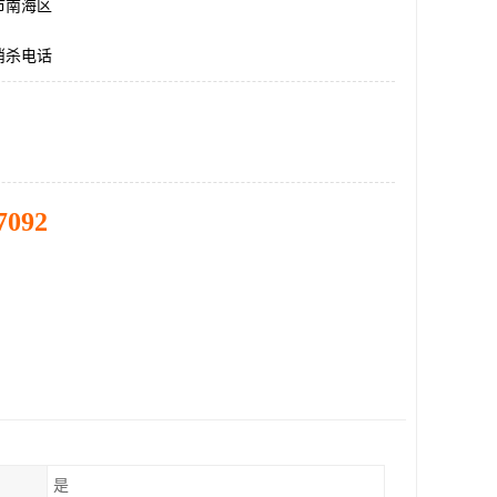
市南海区
消杀电话
7092
是