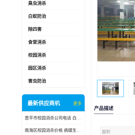
臭虫消杀
白蚁防治
除四害
食堂消杀
校园消杀
园区消杀
害虫防治
最新供应商机
更多
产品描述
恩平市校园消杀公司电话 白蚁工程
南海区校园消杀价格 病媒生物防治
面积