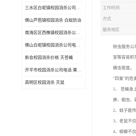
三水区白坭镇校园消杀公司电话 消杀记录表
工作时间
方式
佛山芦苞镇校园消杀 白蚁防治
服务地区
南海区区西樵镇校园消杀公司 害虫防治
佛山白坭镇校园消杀公司电话 除四害
除虫服务公
室等容易积
新会校园消杀价格 灭苍蝇
螨虫密度。
开平市校园消杀公司电话 果蝇防治
“四害”的危
高明区校园消杀 灭鼠
1、 苍蝇
痹、蛔虫、
2、蚊子能
3、老鼠不
4、蟑螂不