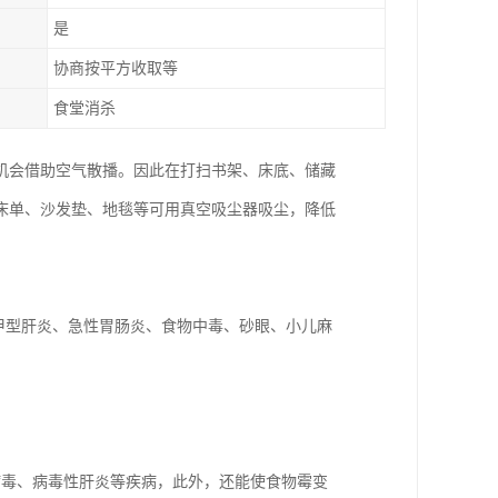
是
协商按平方收取等
食堂消杀
机会借助空气散播。因此在打扫书架、床底、储藏
床单、沙发垫、地毯等可用真空吸尘器吸尘，降低
甲型肝炎、急性胃肠炎、食物中毒、砂眼、小儿麻
病毒、病毒性肝炎等疾病，此外，还能使食物霉变