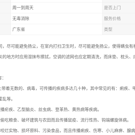
周一到周天
是否上门
无毒消除
服务价格
广东省
类型
司，尽可能避免扬尘，在室内打扫卫生时，尽可能避免扬尘，使得螨虫有
灰的地方时应用湿抹布擦拭，空调的滤网也应定期清洗，而床垫、枕头、
害：
身上带着无数的、病毒，可传播的疾病多达几十种，其中常见的有：痢疾、
霍乱等。
传播疟疾、乙型脑炎、丝虫病、登革热、黄热病等疾病。
仅偷吃粮食、破坏建筑与农田而且传播鼠疫、流行性热、钩端螺旋体病。
仅咬烂实物、损坏原料、污染食品，而且传播痢疾、伤寒、小儿麻痹、腺