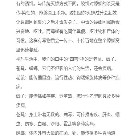
有的诱饵。与传统灭蟑方式不同，胶饵对蟑螂的杀灭是
传-染性的，能够真正杀净。胶饵里的灭蟑成分会起效，
让蟑螂回到巢穴之后才毒发身亡。中毒的蟑螂回窝后会
兴奋地、呕吐，而蟑螂有吃同伴粪便、呕吐物和尸体的
习惯，这样有毒物质会一传十、十传百地在整个蟑螂窝
里迅速蔓延。
平时生活中，我们的口中的“四害”指的是老鼠、蚊子、
苍蝇、蟑螂。它们不但影响人们的生活，还会疾病。
老鼠：能传播鼠疫、流行性热、钩端螺旋体病等多种疾
病。
蚊子：能传播如疟疾、登革热、流行性乙型脑炎及多种
疾病。
苍蝇：身上带着无数的、病毒，可传播痢疾、肝炎、蛔
虫、伤寒、白喉、沙眼、霍乱等多种疾病。
蟑螂：体内外带大量的病菌、卵，能传播多种胃肠道