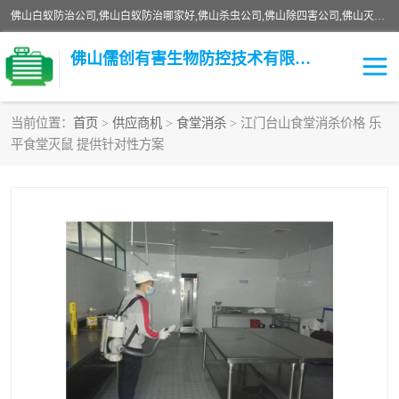
佛山白蚁防治公司,佛山白蚁防治哪家好,佛山杀虫公司,佛山除四害公司,佛山灭白蚁公司,佛山白蚁防治佛山儒创有害生物防治有限公司是一家佛山杀虫公司、佛山除四害公司、佛山灭白蚁公司、佛山白蚁防治公司，让您远离虫害困扰。要问佛山白蚁防治哪家好？佛山儒创有害生物防治有限公司全佛山、广州，正规公司，上门勘查，可靠，售后有保障。
佛山儒创有害生物防控技术有限公司
当前位置：
首页
>
供应商机
>
食堂消杀
> 江门台山食堂消杀价格 乐
平食堂灭鼠 提供针对性方案
白蚁消杀
老鼠消杀
臭虫消杀
白蚁防治
除四害
食堂消杀
校园消杀
园区消杀
害虫防治