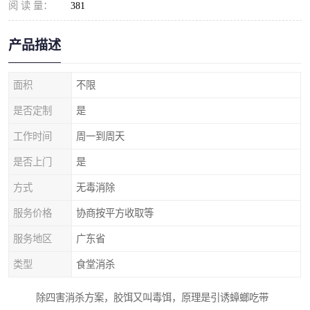
阅 读 量：
381
产品描述
面积
不限
是否定制
是
工作时间
周一到周天
是否上门
是
方式
无毒消除
服务价格
协商按平方收取等
服务地区
广东省
类型
食堂消杀
除四害消杀方案，胶饵又叫毒饵，原理是引诱蟑螂吃带