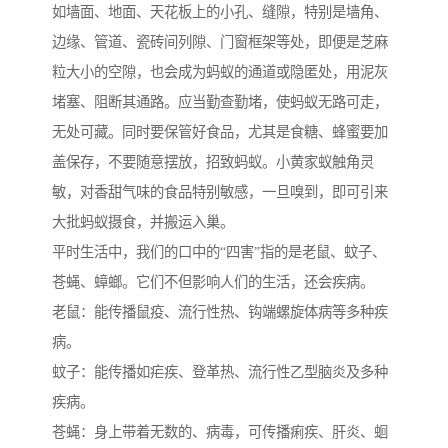
如墙面、地面、天花板上的小孔、缝隙，特别是墙角、
边缘、管道、瓷砖间列隙、门窗框架等处，即便是芝麻
粒大小的空隙，也会成为蚂蚁的通道或隐匿处，用泥灰
堵塞、阻断其通路。应当勤查勤堵，使蚂蚁无路可走，
无处可藏。同时要保管好食品，尤其是食糖、蜂蜜要加
盖保存，不要随意摆放，招致蚂蚁。小黄家蚁触角灵
敏，对香甜气味的食品特别敏感，一旦嗅到，即可引来
大批蚂蚁摄食，并搬运入巢。
平时生活中，我们的口中的“四害”指的是老鼠、蚊子、
苍蝇、蟑螂。它们不但影响人们的生活，还会疾病。
老鼠：能传播鼠疫、流行性热、钩端螺旋体病等多种疾
病。
蚊子：能传播如疟疾、登革热、流行性乙型脑炎及多种
疾病。
苍蝇：身上带着无数的、病毒，可传播痢疾、肝炎、蛔