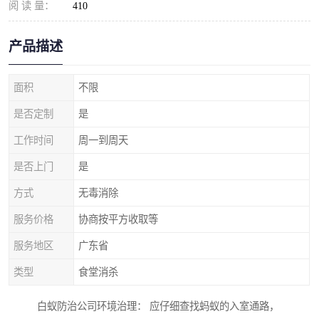
阅 读 量：
410
产品描述
面积
不限
是否定制
是
工作时间
周一到周天
是否上门
是
方式
无毒消除
服务价格
协商按平方收取等
服务地区
广东省
类型
食堂消杀
白蚁防治公司环境治理： 应仔细查找蚂蚁的入室通路，