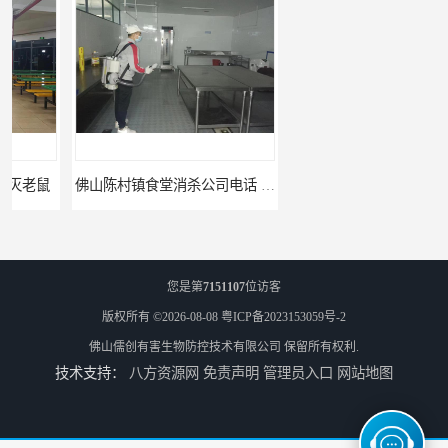
佛山陈村镇食堂消杀公司电话 陈村食堂灭鼠
佛山南山镇食堂消杀 南山工厂灭鼠
您是第
7151107
位访客
版权所有 ©2026-08-08
粤ICP备2023153059号-2
佛山儒创有害生物防控技术有限公司
保留所有权利.
技术支持：
八方资源网
免责声明
管理员入口
网站地图
顺德北活镇食堂消杀价格 顺德消杀
三水区白坭镇食堂消杀价格 狮山工厂灭鼠云