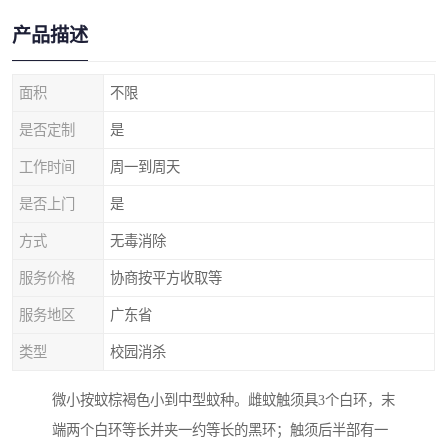
产品描述
面积
不限
是否定制
是
工作时间
周一到周天
是否上门
是
方式
无毒消除
服务价格
协商按平方收取等
服务地区
广东省
类型
校园消杀
微小按蚊棕褐色小到中型蚊种。雌蚊触须具3个白环，末
端两个白环等长并夹一约等长的黑环；触须后半部有一