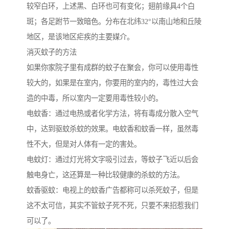
较窄白环，上述黑、白环也可有变化；翅前缘具4个白
斑；各足跗节一致暗色。分布在北纬32°以南山地和丘陵
地区，是该地区疟疾的主要媒介。
消灭蚊子的方法
如果你家院子里有成群的蚊子在聚会，你可以使用毒性
较大的，如果是在室内，你要用的室内的，毒性过大会
造的中毒，所以室内一定要用毒性较小的。
电蚊香：通过电热或者化学方法，将有毒成分散入空气
中，达到驱蚊杀蚊的效果。电蚊香和蚊香一样，虽然毒
性不大，但是对人体有一定的害处。
电蚊灯：通过灯光将文字吸引过去，等蚊子飞近以后会
触电身亡，这还算是一种比较健康的杀蚊的方法。
蚊香驱蚊：电视上的蚊香广告都称可以杀死蚊子，但是
这不太可信，其实不管蚊子死不死，只要不来招惹我们
可以了。