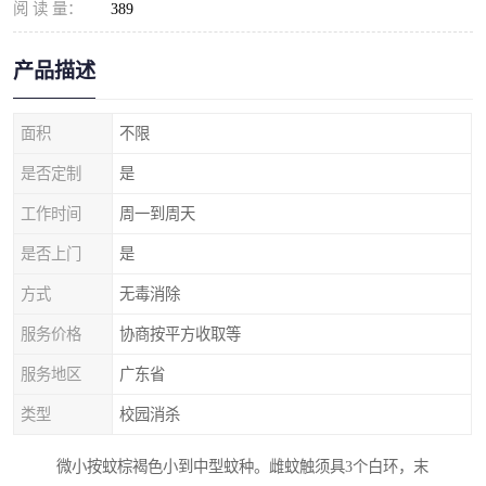
阅 读 量：
389
产品描述
面积
不限
是否定制
是
工作时间
周一到周天
是否上门
是
方式
无毒消除
服务价格
协商按平方收取等
服务地区
广东省
类型
校园消杀
微小按蚊棕褐色小到中型蚊种。雌蚊触须具3个白环，末