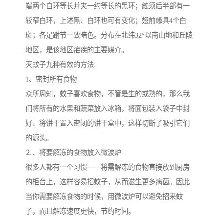
端两个白环等长并夹一约等长的黑环；触须后半部有一
较窄白环，上述黑、白环也可有变化；翅前缘具4个白
斑；各足跗节一致暗色。分布在北纬32°以南山地和丘陵
地区，是该地区疟疾的主要媒介。
灭蚊子九种有效的方法:
1、密封所有食物
众所周知，蚊子喜欢食物，不管是生的或熟的，那么我
们将所有的水果和蔬菜放入冰箱，将面包装入袋子中封
好、将饼干置入密闭的饼干盒中，这样切断了吸引它们
的源头。
⒉、将要解冻的食物放入微波炉
很多人都有一个习惯——将需解冻的食物直接放到厨房
的柜台上，这样容易招蚊子，从而滋生更多病菌。因此
当你需要解冻食物的时候，用微波炉可以避免招来蚊
子，而且解冻速度更快，节约时间。