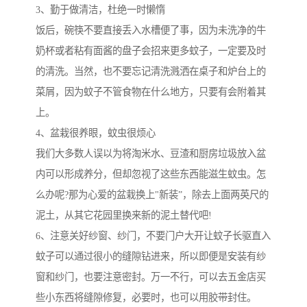
3、勤于做清洁，杜绝一时懒惰
饭后，碗筷不要直接丢入水槽便了事，因为未洗净的牛
奶杯或者粘有面酱的盘子会招来更多蚊子，一定要及时
的清洗。当然，也不要忘记清洗溅洒在桌子和炉台上的
菜屑，因为蚊子不管食物在什么地方，只要有会附着其
上。
4、盆栽很养眼，蚊虫很烦心
我们大多数人误以为将淘米水、豆渣和厨房垃圾放入盆
内可以形成养分，但却忽视了这些东西能滋生蚊虫。怎
么办呢?那为心爱的盆栽换上"新装”，除去上面两英尺的
泥土，从其它花园里换来新的泥土替代吧!
6、注意关好纱窗、纱门，不要门户大开让蚊子长驱直入
蚊子可以通过很小的缝隙钻进来，所以即便是安装有纱
窗和纱门，也要注意密封。万一不行，可以去五金店买
些小东西将缝隙修复，必要时，也可以用胶带封住。