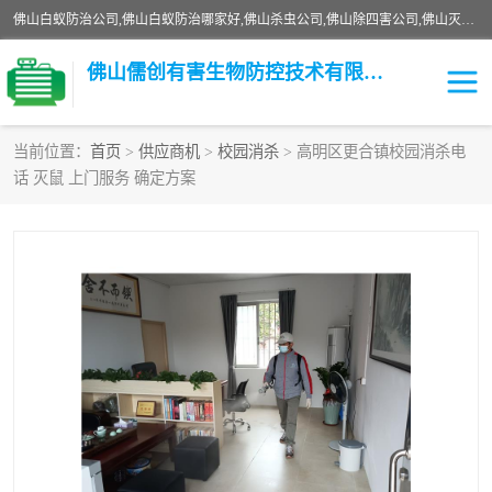
佛山白蚁防治公司,佛山白蚁防治哪家好,佛山杀虫公司,佛山除四害公司,佛山灭白蚁公司,佛山白蚁防治佛山儒创有害生物防治有限公司是一家佛山杀虫公司、佛山除四害公司、佛山灭白蚁公司、佛山白蚁防治公司，让您远离虫害困扰。要问佛山白蚁防治哪家好？佛山儒创有害生物防治有限公司全佛山、广州，正规公司，上门勘查，可靠，售后有保障。
佛山儒创有害生物防控技术有限公司
当前位置：
首页
>
供应商机
>
校园消杀
> 高明区更合镇校园消杀电
话 灭鼠 上门服务 确定方案
白蚁消杀
老鼠消杀
臭虫消杀
白蚁防治
除四害
食堂消杀
校园消杀
园区消杀
害虫防治