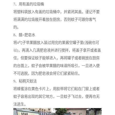
7、用有盖的垃圾桶
将塑料袋放入有盖的垃圾桶中，并紧闭其盖。谨记不要
将满满的垃圾敞开着放在厨房，否则蚊子可跟你客气
的。
8、醋+肥皂水
将4勺子苹果醋放入装过用完的果酱空罐子里(浅碗也可
以)，再滴入几滴肥皂液并进行搅拌，将盖子拿开或者盖
住，但要保证蚊子能够进入，再将罐子或者碗放在厨房
的台面上，蚊子会被苹果醋的味道所吸引，一旦进入便
不可逃脱，因为肥皂液会将它们紧紧粘住。
9、粘稠灭蚊法
将蜂蜜涂在黄色卡片上，用胶带将它们粘在门窗上或者
蚊子容易出现的其它地方，一旦蚊子飞过去，便再也无
法逃生。