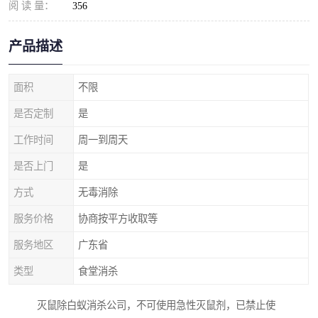
阅 读 量：
356
产品描述
面积
不限
是否定制
是
工作时间
周一到周天
是否上门
是
方式
无毒消除
服务价格
协商按平方收取等
服务地区
广东省
类型
食堂消杀
灭鼠除白蚁消杀公司，不可使用急性灭鼠剂，已禁止使