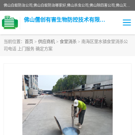
佛山白蚁防治公司,佛山白蚁防治哪家好,佛山杀虫公司,佛山除四害公司,佛山灭白蚁公司,佛山白蚁防治佛山儒创有害生物防治有限公司是一家佛山杀虫公司、佛山除四害公司、佛山灭白蚁公司、佛山白蚁防治公司，让您远离虫害困扰。要问佛山白蚁防治哪家好？佛山儒创有害生物防治有限公司全佛山、广州，正规公司，上门勘查，可靠，售后有保障。
佛山儒创有害生物防控技术有限公司
当前位置：
首页
>
供应商机
>
食堂消杀
> 南海区里水镇食堂消杀公
司电话 上门服务 确定方案
白蚁消杀
老鼠消杀
臭虫消杀
白蚁防治
除四害
食堂消杀
校园消杀
园区消杀
害虫防治