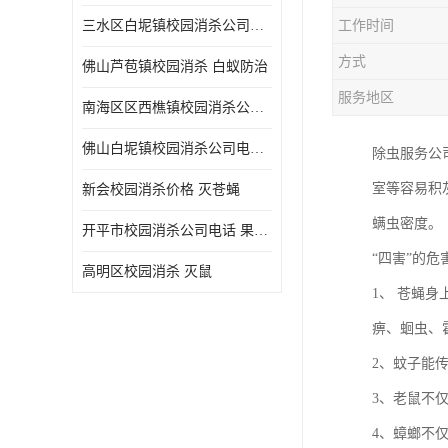
三水区白坭镇校园消杀公司电话 消杀记录表
工作时间
方式
佛山芦苞镇校园消杀 白蚁防治
服务地区
南海区区西樵镇校园消杀公司 害虫防治
佛山白坭镇校园消杀公司电话 除四害
除虫服务公
室等容易积
新会校园消杀价格 灭苍蝇
螨虫密度。
开平市校园消杀公司电话 果蝇防治
“四害”的危
高明区校园消杀 灭鼠
1、 苍蝇
痹、蛔虫、
2、蚊子能
3、老鼠不
4、蟑螂不