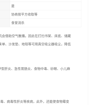
是
协商按平方收取等
食堂消杀
机会借助空气散播。因此在打扫书架、床底、储藏
床单、沙发垫、地毯等可用真空吸尘器吸尘，降低
甲型肝炎、急性胃肠炎、食物中毒、砂眼、小儿麻
病毒、病毒性肝炎等疾病，此外，还能使食物霉变