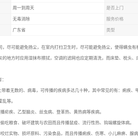
周一到周天
是否上门
无毒消除
服务价格
广东省
类型
司，尽可能避免扬尘，在室内打扫卫生时，尽可能避免扬尘，使得螨虫有
灰的地方时应用湿抹布擦拭，空调的滤网也应定期清洗，而床垫、枕头、
害：
身上带着无数的、病毒，可传播的疾病多达几十种，其中常见的有：痢疾、
霍乱等。
传播疟疾、乙型脑炎、丝虫病、登革热、黄热病等疾病。
仅偷吃粮食、破坏建筑与农田而且传播鼠疫、流行性热、钩端螺旋体病。
仅咬烂实物、损坏原料、污染食品，而且传播痢疾、伤寒、小儿麻痹、腺