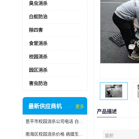
臭虫消杀
白蚁防治
除四害
食堂消杀
校园消杀
园区消杀
害虫防治
最新供应商机
更多
产品描述
恩平市校园消杀公司电话 白蚁工程
南海区校园消杀价格 病媒生物防治
面积