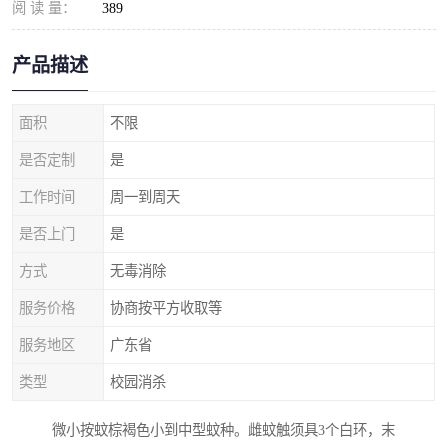
阅 读 量：
389
产品描述
面积
不限
是否定制
是
工作时间
周一到周天
是否上门
是
方式
无毒消除
服务价格
协商按平方收取等
服务地区
广东省
类型
校园消杀
微小按蚊棕褐色小到中型蚊种。雌蚊触须具3个白环，末