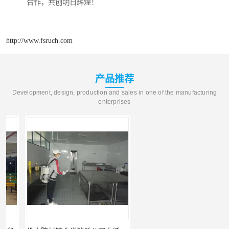
合作，共创明日辉煌！
http://www.fsruch.com
产品推荐
Development, design, production and sales in one of the manufacturing
enterprises