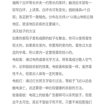
端两个白环等长并夹一约等长的黑环；触须后半部有一
较窄白环，上述黑、白环也可有变化；翅前缘具4个白
斑；各足跗节一致暗色。分布在北纬32°以南山地和丘陵
地区，是该地区疟疾的主要媒介。
消灭蚊子的方法
如果你家院子里有成群的蚊子在聚会，你可以使用毒性
较大的，如果是在室内，你要用的室内的，毒性过大会
造的中毒，所以室内一定要用毒性较小的。
电蚊香：通过电热或者化学方法，将有毒成分散入空气
中，达到驱蚊杀蚊的效果。电蚊香和蚊香一样，虽然毒
性不大，但是对人体有一定的害处。
电蚊灯：通过灯光将文字吸引过去，等蚊子飞近以后会
触电身亡，这还算是一种比较健康的杀蚊的方法。
蚊香驱蚊：电视上的蚊香广告都称可以杀死蚊子，但是
这不太可信，其实不管蚊子死不死，只要不来招惹我们