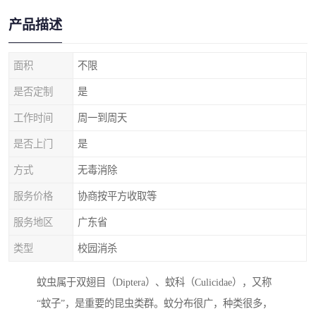
产品描述
面积
不限
是否定制
是
工作时间
周一到周天
是否上门
是
方式
无毒消除
服务价格
协商按平方收取等
服务地区
广东省
类型
校园消杀
蚊虫属于双翅目（Diptera）、蚊科（Culicidae），又称
“蚊子”，是重要的昆虫类群。蚊分布很广，种类很多，