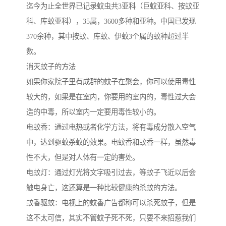
迄今为止全世界已记录蚊虫共3亚科（巨蚊亚科、按蚊亚
科、库蚊亚科），35属，3600多种和亚种。中国已发现
370余种，其中按蚊、库蚊、伊蚊3个属的蚊种超过半
数。
消灭蚊子的方法
如果你家院子里有成群的蚊子在聚会，你可以使用毒性
较大的，如果是在室内，你要用的室内的，毒性过大会
造的中毒，所以室内一定要用毒性较小的。
电蚊香：通过电热或者化学方法，将有毒成分散入空气
中，达到驱蚊杀蚊的效果。电蚊香和蚊香一样，虽然毒
性不大，但是对人体有一定的害处。
电蚊灯：通过灯光将文字吸引过去，等蚊子飞近以后会
触电身亡，这还算是一种比较健康的杀蚊的方法。
蚊香驱蚊：电视上的蚊香广告都称可以杀死蚊子，但是
这不太可信，其实不管蚊子死不死，只要不来招惹我们