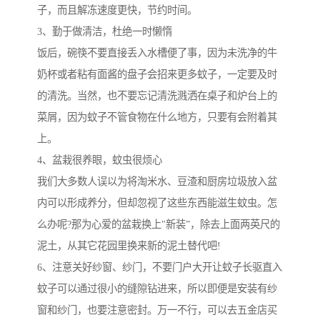
子，而且解冻速度更快，节约时间。
3、勤于做清洁，杜绝一时懒惰
饭后，碗筷不要直接丢入水槽便了事，因为未洗净的牛
奶杯或者粘有面酱的盘子会招来更多蚊子，一定要及时
的清洗。当然，也不要忘记清洗溅洒在桌子和炉台上的
菜屑，因为蚊子不管食物在什么地方，只要有会附着其
上。
4、盆栽很养眼，蚊虫很烦心
我们大多数人误以为将淘米水、豆渣和厨房垃圾放入盆
内可以形成养分，但却忽视了这些东西能滋生蚊虫。怎
么办呢?那为心爱的盆栽换上"新装”，除去上面两英尺的
泥土，从其它花园里换来新的泥土替代吧!
6、注意关好纱窗、纱门，不要门户大开让蚊子长驱直入
蚊子可以通过很小的缝隙钻进来，所以即便是安装有纱
窗和纱门，也要注意密封。万一不行，可以去五金店买