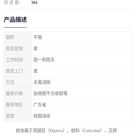
阅 读 量：
384
产品描述
面积
不限
是否定制
是
工作时间
周一到周天
是否上门
是
方式
无毒消除
服务价格
协商按平方收取等
服务地区
广东省
类型
校园消杀
蚊虫属于双翅目（Diptera）、蚊科（Culicidae），又称