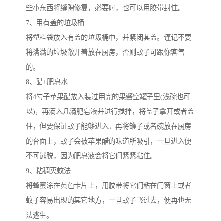
些小东西将缝隙修复，必要时，也可以用胶带封住。
7、用有盖的垃圾桶
将塑料袋放入有盖的垃圾桶中，并紧闭其盖。谨记不要
将满满的垃圾敞开着放在厨房，否则蚊子可跟你客气
的。
8、醋+肥皂水
将4勺子苹果醋放入装过用完的果酱空罐子里(浅碗也可
以)，再滴入几滴肥皂液并进行搅拌，将盖子拿开或者盖
住，但要保证蚊子能够进入，再将罐子或者碗放在厨房
的台面上，蚊子会被苹果醋的味道所吸引，一旦进入便
不可逃脱，因为肥皂液会将它们紧紧粘住。
9、粘稠灭蚊法
将蜂蜜涂在黄色卡片上，用胶带将它们粘在门窗上或者
蚊子容易出现的其它地方，一旦蚊子飞过去，便再也无
法逃生。