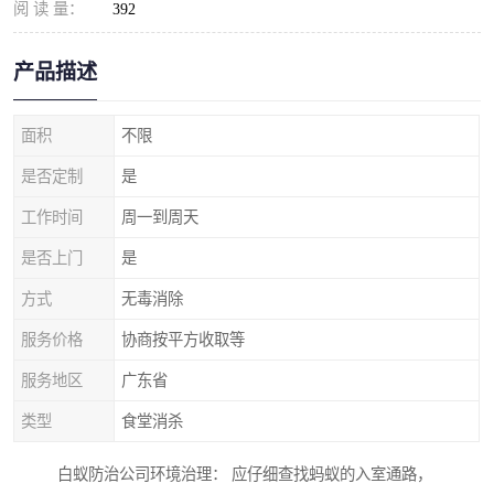
阅 读 量：
392
产品描述
面积
不限
是否定制
是
工作时间
周一到周天
是否上门
是
方式
无毒消除
服务价格
协商按平方收取等
服务地区
广东省
类型
食堂消杀
白蚁防治公司环境治理： 应仔细查找蚂蚁的入室通路，