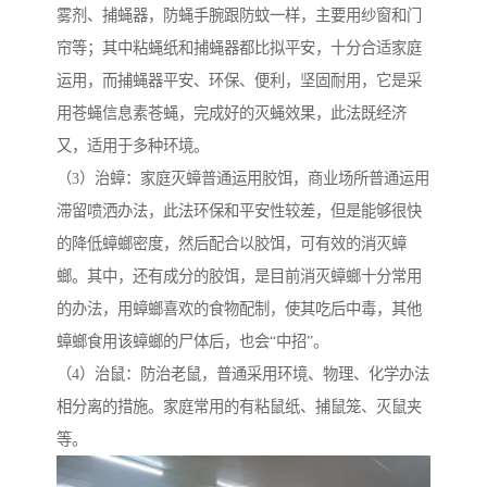
雾剂、捕蝇器，防蝇手腕跟防蚊一样，主要用纱窗和门
帘等；其中粘蝇纸和捕蝇器都比拟平安，十分合适家庭
运用，而捕蝇器平安、环保、便利，坚固耐用，它是采
用苍蝇信息素苍蝇，完成好的灭蝇效果，此法既经济
又，适用于多种环境。
（3）治蟑：家庭灭蟑普通运用胶饵，商业场所普通运用
滞留喷洒办法，此法环保和平安性较差，但是能够很快
的降低蟑螂密度，然后配合以胶饵，可有效的消灭蟑
螂。其中，还有成分的胶饵，是目前消灭蟑螂十分常用
的办法，用蟑螂喜欢的食物配制，使其吃后中毒，其他
蟑螂食用该蟑螂的尸体后，也会“中招”。
（4）治鼠：防治老鼠，普通采用环境、物理、化学办法
相分离的措施。家庭常用的有粘鼠纸、捕鼠笼、灭鼠夹
等。