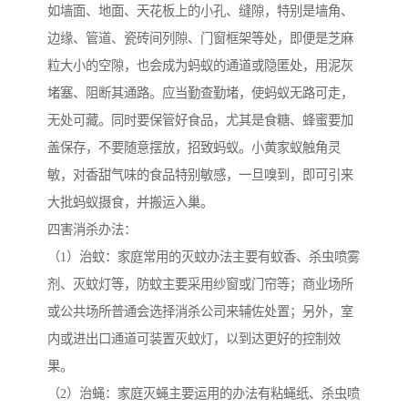
如墙面、地面、天花板上的小孔、缝隙，特别是墙角、
边缘、管道、瓷砖间列隙、门窗框架等处，即便是芝麻
粒大小的空隙，也会成为蚂蚁的通道或隐匿处，用泥灰
堵塞、阻断其通路。应当勤查勤堵，使蚂蚁无路可走，
无处可藏。同时要保管好食品，尤其是食糖、蜂蜜要加
盖保存，不要随意摆放，招致蚂蚁。小黄家蚁触角灵
敏，对香甜气味的食品特别敏感，一旦嗅到，即可引来
大批蚂蚁摄食，并搬运入巢。
四害消杀办法：
（1）治蚊：家庭常用的灭蚊办法主要有蚊香、杀虫喷雾
剂、灭蚊灯等，防蚊主要采用纱窗或门帘等；商业场所
或公共场所普通会选择消杀公司来辅佐处置；另外，室
内或进出口通道可装置灭蚊灯，以到达更好的控制效
果。
（2）治蝇：家庭灭蝇主要运用的办法有粘蝇纸、杀虫喷