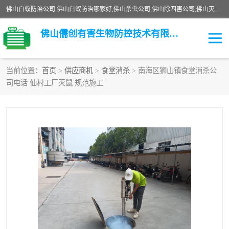
佛山白蚁防治公司,佛山白蚁防治哪家好,佛山杀虫公司,佛山除四害公司,佛山灭白蚁公司,佛山白蚁防治佛山儒创有害生物防治有限公司是一家佛山杀虫公司、佛山除四害公司、佛山灭白蚁公司、佛山白蚁防治公司，让您远离虫害困扰。要问佛山白蚁防治哪家好？佛山儒创有害生物防治有限公司全佛山、广州，正规公司，上门勘查，可靠，售后有保障。
佛山儒创有害生物防控技术有限公司
当前位置：
首页
>
供应商机
>
食堂消杀
> 南海区狮山镇食堂消杀公
司电话 仙村工厂灭鼠 规范施工
白蚁消杀
老鼠消杀
臭虫消杀
白蚁防治
除四害
食堂消杀
校园消杀
园区消杀
害虫防治