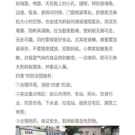
如墙面、地面、天花板上的小孔、缝隙，特别是墙角、
边缘、管道、瓷砖间列隙、门窗框架等处，即便是芝麻
粒大小的空隙，也会成为蚂蚁的通道或隐匿处，用泥灰
堵塞、阻断其通路。应当勤查勤堵，使蚂蚁无路可走，
无处可藏。同时要保管好食品，尤其是食糖、蜂蜜要加
盖保存，不要随意摆放，招致蚂蚁。小黄家蚁触角灵
敏，对香甜气味的食品特别敏感，一旦嗅到，即可引来
大批蚂蚁摄食，并搬运入巢。
四害”的防治措施有：
①治理环境，消除“四害”的滋；
②突出重点地区：如公共场所、车站、码头、饮食行
业、农贸市场、下水道、垃圾站、居民住宅区、建筑工
地等；
③合理用药，保证安全，取缔剧毒急性药物。