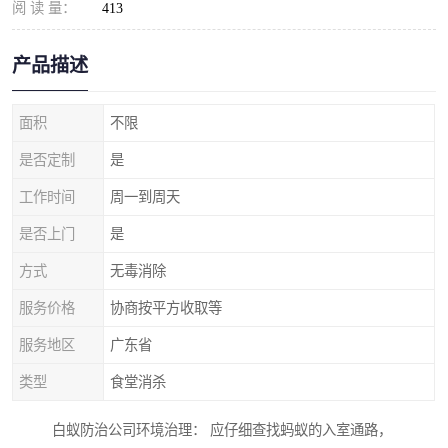
阅 读 量：
413
产品描述
面积
不限
是否定制
是
工作时间
周一到周天
是否上门
是
方式
无毒消除
服务价格
协商按平方收取等
服务地区
广东省
类型
食堂消杀
白蚁防治公司环境治理： 应仔细查找蚂蚁的入室通路，