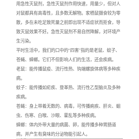
用急性灭鼠剂，急性灭鼠剂作用快速，用量少，但对人
对鼠都具有高毒性，且多数无解物。家栖鼠摄食较为零
散，多在未吃足致死量之前即出现不适症状而拒食，导
致灭鼠效果不好。急性灭鼠剂不易自然降解，对环境产
生污染。
平时生活中，我们的口中的“四害”指的是老鼠、蚊子、
苍蝇、蟑螂。它们不但影响人们的生活，还会疾病。
老鼠：能传播鼠疫、流行性热、钩端螺旋体病等多种疾
病。
蚊子：能传播如疟疾、登革热、流行性乙型脑炎及多种
疾病。
苍蝇：身上带着无数的、病毒，可传播痢疾、肝炎、蛔
虫、伤寒、白喉、沙眼、霍乱等多种疾病。
蟑螂：体内外带大量的病菌、卵，能传播多种胃肠道
病，并产生有臭味的分泌物能引起人。