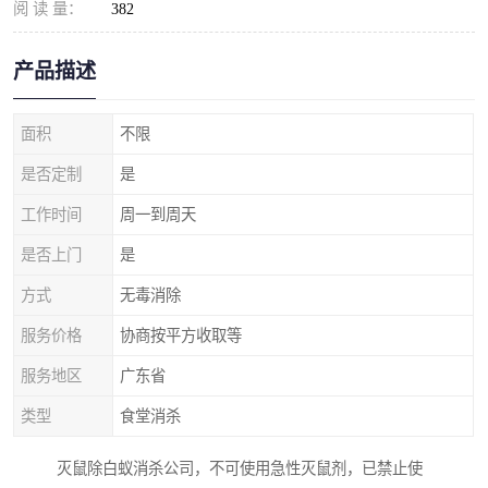
阅 读 量：
382
产品描述
面积
不限
是否定制
是
工作时间
周一到周天
是否上门
是
方式
无毒消除
服务价格
协商按平方收取等
服务地区
广东省
类型
食堂消杀
灭鼠除白蚁消杀公司，不可使用急性灭鼠剂，已禁止使