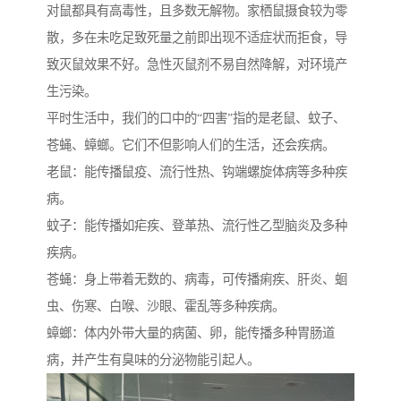
对鼠都具有高毒性，且多数无解物。家栖鼠摄食较为零
散，多在未吃足致死量之前即出现不适症状而拒食，导
致灭鼠效果不好。急性灭鼠剂不易自然降解，对环境产
生污染。
平时生活中，我们的口中的“四害”指的是老鼠、蚊子、
苍蝇、蟑螂。它们不但影响人们的生活，还会疾病。
老鼠：能传播鼠疫、流行性热、钩端螺旋体病等多种疾
病。
蚊子：能传播如疟疾、登革热、流行性乙型脑炎及多种
疾病。
苍蝇：身上带着无数的、病毒，可传播痢疾、肝炎、蛔
虫、伤寒、白喉、沙眼、霍乱等多种疾病。
蟑螂：体内外带大量的病菌、卵，能传播多种胃肠道
病，并产生有臭味的分泌物能引起人。