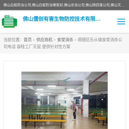
佛山白蚁防治公司,佛山白蚁防治哪家好,佛山杀虫公司,佛山除四害公司,佛山灭白蚁公司,佛山白蚁防治佛山儒创有害生物防治有限公司是一家佛山杀虫公司、佛山除四害公司、佛山灭白蚁公司、佛山白蚁防治公司，让您远离虫害困扰。要问佛山白蚁防治哪家好？佛山儒创有害生物防治有限公司全佛山、广州，正规公司，上门勘查，可靠，售后有保障。
佛山儒创有害生物防控技术有限公司
当前位置：
首页
>
供应商机
>
食堂消杀
> 顺德区乐从镇食堂消杀公
司电话 容桂工厂灭鼠 提供针对性方案
白蚁消杀
老鼠消杀
臭虫消杀
白蚁防治
除四害
食堂消杀
校园消杀
园区消杀
害虫防治