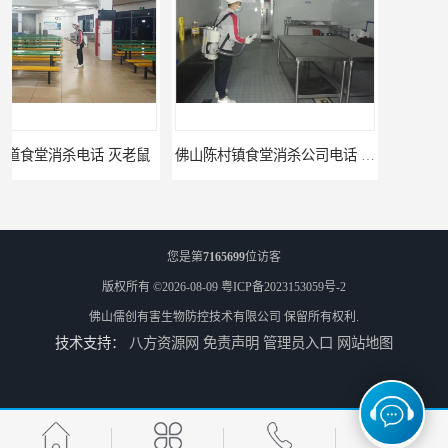
佛山陈村镇食堂消杀公司电话 陈村食堂灭鼠
佛山南山镇食堂消杀 南山工厂灭鼠
您是第
7165699
位访客
版权所有 ©2026-08-09
粤ICP备2023153059号-2
佛山儒创有害生物防控技术有限公司
保留所有权利.
技术支持：
八方资源网
免责声明
管理员入口
网站地图
顺德北活镇食堂消杀价格 顺德消杀
三水区白坭镇食堂消杀价格 狮山工厂灭鼠云