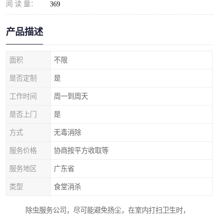
阅 读 量：
369
产品描述
面积
不限
是否定制
是
工作时间
周一到周天
是否上门
是
方式
无毒消除
服务价格
协商按平方收取等
服务地区
广东省
类型
食堂消杀
除虫服务公司，尽可能避免扬尘，在室内打扫卫生时，