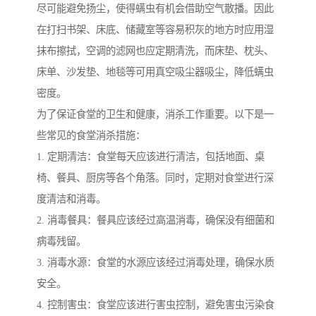
尽可能避免扬尘，使得螨虫有机会借助空气散播。因此
在打扫书架、床底、储藏室等容易积灰的地方时应用湿
抹布擦拭，空调的滤网也应定期清洗，而床垫、枕头、
床单、沙发垫、地毯等可用真空吸尘器吸尘，降低螨虫
密度。
为了保证食堂的卫生和健康，消杀工作重要。以下是一
些常见的食堂消杀措施：
1. 定期清洁：食堂每天应该进行清洁，包括地面、桌
椅、餐具、厨房等各个角落。同时，定期对食堂进行深
度清洁和消毒。
2. 消毒餐具：餐具应该经过高温消毒，确保没有细菌和
病毒残留。
3. 消毒水源：食堂的水源应该经过消毒处理，确保水质
安全。
4. 控制害虫：食堂应该进行害虫控制，避免害虫污染食