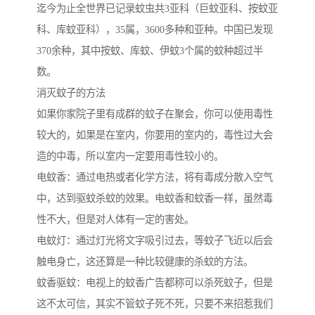
迄今为止全世界已记录蚊虫共3亚科（巨蚊亚科、按蚊亚
科、库蚊亚科），35属，3600多种和亚种。中国已发现
370余种，其中按蚊、库蚊、伊蚊3个属的蚊种超过半
数。
消灭蚊子的方法
如果你家院子里有成群的蚊子在聚会，你可以使用毒性
较大的，如果是在室内，你要用的室内的，毒性过大会
造的中毒，所以室内一定要用毒性较小的。
电蚊香：通过电热或者化学方法，将有毒成分散入空气
中，达到驱蚊杀蚊的效果。电蚊香和蚊香一样，虽然毒
性不大，但是对人体有一定的害处。
电蚊灯：通过灯光将文字吸引过去，等蚊子飞近以后会
触电身亡，这还算是一种比较健康的杀蚊的方法。
蚊香驱蚊：电视上的蚊香广告都称可以杀死蚊子，但是
这不太可信，其实不管蚊子死不死，只要不来招惹我们