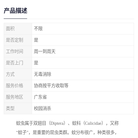
产品描述
面积
不限
是否定制
是
工作时间
周一到周天
是否上门
是
方式
无毒消除
服务价格
协商按平方收取等
服务地区
广东省
类型
校园消杀
蚊虫属于双翅目（Diptera）、蚊科（Culicidae），又称
“蚊子”，是重要的昆虫类群。蚊分布很广，种类很多，