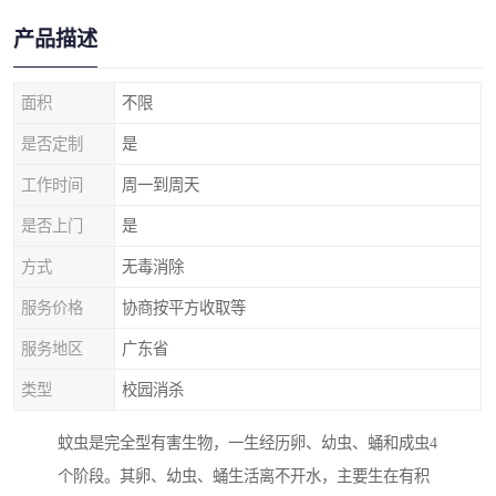
产品描述
面积
不限
是否定制
是
工作时间
周一到周天
是否上门
是
方式
无毒消除
服务价格
协商按平方收取等
服务地区
广东省
类型
校园消杀
蚊虫是完全型有害生物，一生经历卵、幼虫、蛹和成虫4
个阶段。其卵、幼虫、蛹生活离不开水，主要生在有积