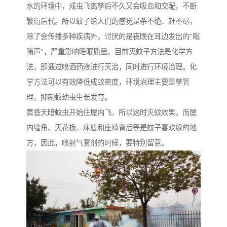
水的环境中，成虫飞离孳后不久又会吸血和交配，不断
繁衍后代。所以蚊子给人们的感觉是杀不绝、赶不尽，
除了会传播多种疾病外，讨厌的是夜晚在耳边发出的"嗡
嗡声"，严重影响睡眠质量。目前灭蚊子方法是化学方
法，即通过喷洒药液进行灭治，同时进行环境治理。化
学方法可以有效降低成蚊密度，环境治理主要是孳管
理，抑制蚊幼虫生长发育。
黄昏天暗蚊虫开始往屋内飞，所以这时灭蚊效果。而屋
内墙角、天花板、床底和座椅背后等是蚊子喜欢躲的地
方，因此，喷射气雾剂的时候，要特别留意。