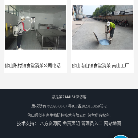
佛山陈村镇食堂消杀公司电话 陈村食堂灭鼠
佛山南山镇食堂消杀 南山工厂灭鼠
您是第
7144151
位访客
版权所有 ©2026-08-07
粤ICP备2023153059号-2
佛山儒创有害生物防控技术有限公司
保留所有权利.
技术支持：
八方资源网
免责声明
管理员入口
网站地图