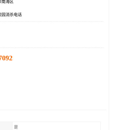
市南海区
校园消杀电话
7092
是