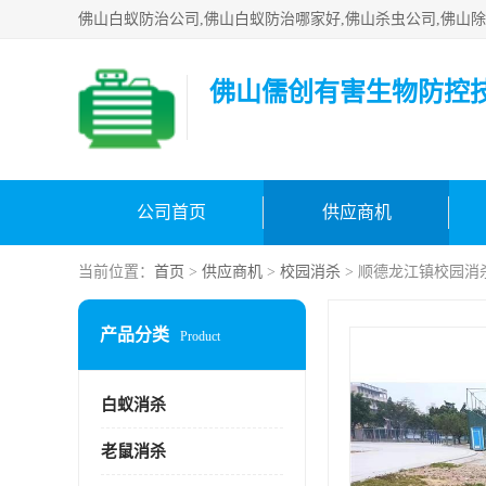
佛山儒创有害生物防控
公司首页
供应商机
当前位置：
首页
>
供应商机
>
校园消杀
> 顺德龙江镇校园消
产品分类
Product
白蚁消杀
老鼠消杀