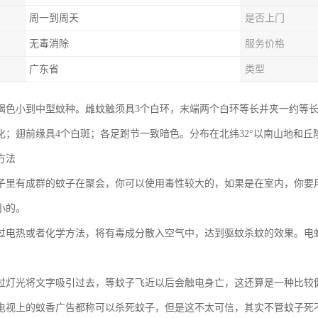
周一到周天
是否上门
无毒消除
服务价格
广东省
类型
褐色小到中型蚊种。雌蚊触须具3个白环，末端两个白环等长并夹一约等
化；翅前缘具4个白斑；各足跗节一致暗色。分布在北纬32°以南山地和
方法
子里有成群的蚊子在聚会，你可以使用毒性较大的，如果是在室内，你要
小的。
过电热或者化学方法，将有毒成分散入空气中，达到驱蚊杀蚊的效果。电
过灯光将文字吸引过去，等蚊子飞近以后会触电身亡，这还算是一种比较
电视上的蚊香广告都称可以杀死蚊子，但是这不太可信，其实不管蚊子死