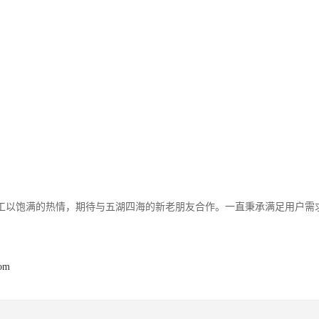
工以饱满的热情，期待与五湖四海的新老朋友合作。一直秉承满足用户需
com