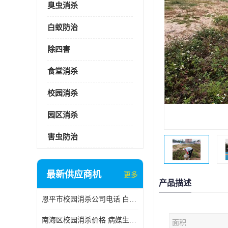
臭虫消杀
白蚁防治
除四害
食堂消杀
校园消杀
园区消杀
害虫防治
最新供应商机
更多
产品描述
恩平市校园消杀公司电话 白蚁工程
南海区校园消杀价格 病媒生物防治
面积