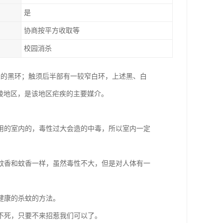
是
协商按平方收取等
校园消杀
长的黑环；触须后半部有一较窄白环，上述黑、白
丘陵地区，是该地区疟疾的主要媒介。
用的室内的，毒性过大会造的中毒，所以室内一定
蚊香和蚊香一样，虽然毒性不大，但是对人体有一
健康的杀蚊的方法。
不死，只要不来招惹我们可以了。