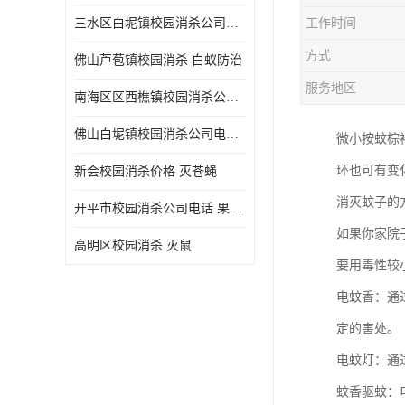
三水区白坭镇校园消杀公司电话 消杀记录表
工作时间
方式
佛山芦苞镇校园消杀 白蚁防治
服务地区
南海区区西樵镇校园消杀公司 害虫防治
佛山白坭镇校园消杀公司电话 除四害
微小按蚊棕
环也可有变
新会校园消杀价格 灭苍蝇
消灭蚊子的
开平市校园消杀公司电话 果蝇防治
如果你家院
高明区校园消杀 灭鼠
要用毒性较
电蚊香：通
定的害处。
电蚊灯：通
蚊香驱蚊：