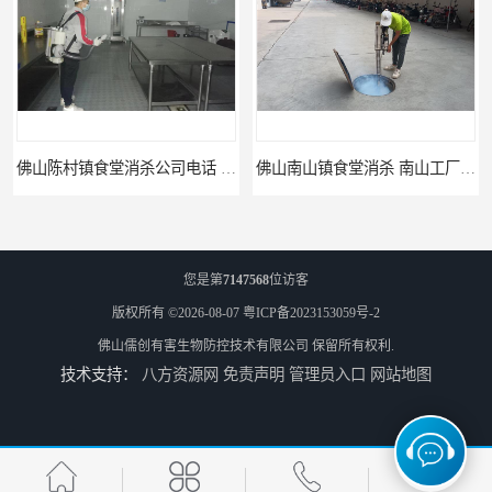
佛山陈村镇食堂消杀公司电话 陈村食堂灭鼠
佛山南山镇食堂消杀 南山工厂灭鼠
您是第
7147568
位访客
版权所有 ©2026-08-07
粤ICP备2023153059号-2
佛山儒创有害生物防控技术有限公司
保留所有权利.
技术支持：
八方资源网
免责声明
管理员入口
网站地图
顺德北活镇食堂消杀价格 顺德消杀
三水区白坭镇食堂消杀价格 狮山工厂灭鼠云