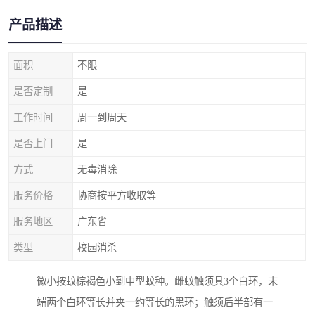
产品描述
面积
不限
是否定制
是
工作时间
周一到周天
是否上门
是
方式
无毒消除
服务价格
协商按平方收取等
服务地区
广东省
类型
校园消杀
微小按蚊棕褐色小到中型蚊种。雌蚊触须具3个白环，末
端两个白环等长并夹一约等长的黑环；触须后半部有一