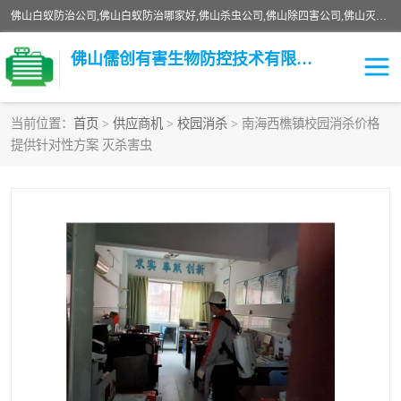
佛山白蚁防治公司,佛山白蚁防治哪家好,佛山杀虫公司,佛山除四害公司,佛山灭白蚁公司,佛山白蚁防治佛山儒创有害生物防治有限公司是一家佛山杀虫公司、佛山除四害公司、佛山灭白蚁公司、佛山白蚁防治公司，让您远离虫害困扰。要问佛山白蚁防治哪家好？佛山儒创有害生物防治有限公司全佛山、广州，正规公司，上门勘查，可靠，售后有保障。
佛山儒创有害生物防控技术有限公司
当前位置：
首页
>
供应商机
>
校园消杀
> 南海西樵镇校园消杀价格
提供针对性方案 灭杀害虫
白蚁消杀
老鼠消杀
臭虫消杀
白蚁防治
除四害
食堂消杀
校园消杀
园区消杀
害虫防治