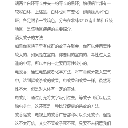
端两个白环等长并夹一约等长的黑环；触须后半部有一
较窄白环，上述黑、白环也可有变化；翅前缘具4个白
斑；各足跗节一致暗色。分布在北纬32°以南山地和丘陵
地区，是该地区疟疾的主要媒介。
消灭蚊子的方法
如果你家院子里有成群的蚊子在聚会，你可以使用毒性
较大的，如果是在室内，你要用的室内的，毒性过大会
造的中毒，所以室内一定要用毒性较小的。
电蚊香：通过电热或者化学方法，将有毒成分散入空气
中，达到驱蚊杀蚊的效果。电蚊香和蚊香一样，虽然毒
性不大，但是对人体有一定的害处。
电蚊灯：通过灯光将文字吸引过去，等蚊子飞近以后会
触电身亡，这还算是一种比较健康的杀蚊的方法。
蚊香驱蚊：电视上的蚊香广告都称可以杀死蚊子，但是
这不太可信，其实不管蚊子死不死，只要不来招惹我们