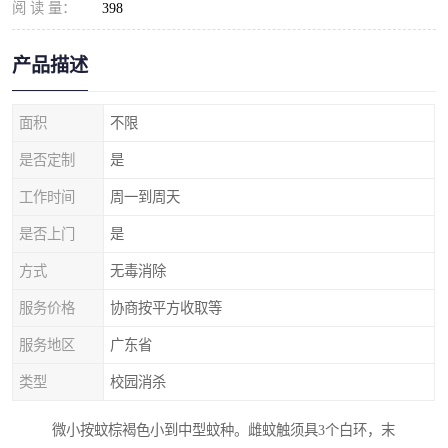
阅 读 量：
398
产品描述
面积
不限
是否定制
是
工作时间
周一到周天
是否上门
是
方式
无毒消除
服务价格
协商按平方收取等
服务地区
广东省
类型
校园消杀
微小按蚊棕褐色小到中型蚊种。雌蚊触须具3个白环，末