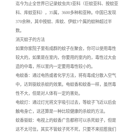
迄今为止全世界已记录蚊虫共3亚科（巨蚊亚科、按蚊亚
科、库蚊亚科），35属，3600多种和亚种。中国已发现
370余种，其中按蚊、库蚊、伊蚊3个属的蚊种超过半
数。
消灭蚊子的方法
如果你家院子里有成群的蚊子在聚会，你可以使用毒性
较大的，如果是在室内，你要用的室内的，毒性过大会
造的中毒，所以室内一定要用毒性较小的。
电蚊香：通过电热或者化学方法，将有毒成分散入空气
中，达到驱蚊杀蚊的效果。电蚊香和蚊香一样，虽然毒
性不大，但是对人体有一定的害处。
电蚊灯：通过灯光将文字吸引过去，等蚊子飞近以后会
触电身亡，这还算是一种比较健康的杀蚊的方法。
蚊香驱蚊：电视上的蚊香广告都称可以杀死蚊子，但是
这不太可信，其实不管蚊子死不死，只要不来招惹我们