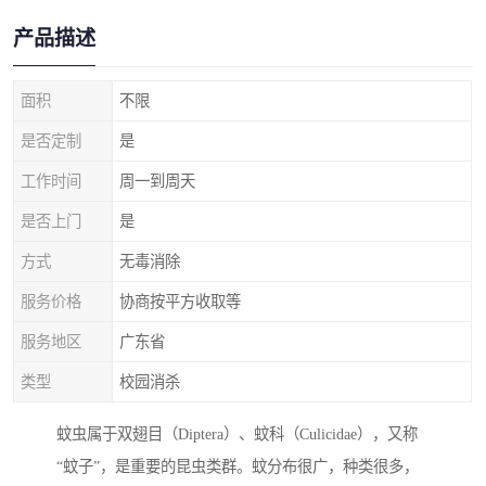
产品描述
面积
不限
是否定制
是
工作时间
周一到周天
是否上门
是
方式
无毒消除
服务价格
协商按平方收取等
服务地区
广东省
类型
校园消杀
蚊虫属于双翅目（Diptera）、蚊科（Culicidae），又称
“蚊子”，是重要的昆虫类群。蚊分布很广，种类很多，