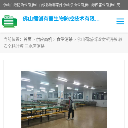
佛山白蚁防治公司,佛山白蚁防治哪家好,佛山杀虫公司,佛山除四害公司,佛山灭白蚁公司,佛山白蚁防治佛山儒创有害生物防治有限公司是一家佛山杀虫公司、佛山除四害公司、佛山灭白蚁公司、佛山白蚁防治公司，让您远离虫害困扰。要问佛山白蚁防治哪家好？佛山儒创有害生物防治有限公司全佛山、广州，正规公司，上门勘查，可靠，售后有保障。
佛山儒创有害生物防控技术有限公司
当前位置：
首页
>
供应商机
>
食堂消杀
> 佛山荷城街道食堂消杀 较
安全耗时短 三水区消杀
白蚁消杀
老鼠消杀
臭虫消杀
白蚁防治
除四害
食堂消杀
校园消杀
园区消杀
害虫防治