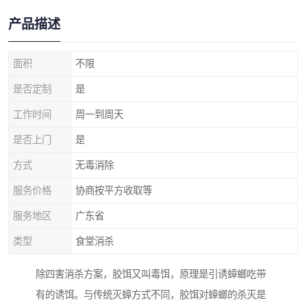
产品描述
面积
不限
是否定制
是
工作时间
周一到周天
是否上门
是
方式
无毒消除
服务价格
协商按平方收取等
服务地区
广东省
类型
食堂消杀
除四害消杀方案，胶饵又叫毒饵，原理是引诱蟑螂吃带
有的诱饵。与传统灭蟑方式不同，胶饵对蟑螂的杀灭是