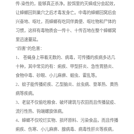
传-染性的，能够真正杀净。胶饵里的灭蟑成分会起效，
让蟑螂回到巢穴之后才毒发身亡。中毒的蟑螂回窝后会
兴奋地、呕吐，而蟑螂有吃同伴粪便、呕吐物和尸体的
习惯，这样有毒物质会一传十、十传百地在整个蟑螂窝
里迅速蔓延。
“四害”的危害：
1、 苍蝇身上带着无数的、病毒，可传播的疾病多达几
十种，其中常见的有：痢疾、甲型肝炎、急性胃肠炎、
食物中毒、砂眼、小儿麻痹、蛔虫、霍乱等。
2、蚊子能传播疟疾、乙型脑炎、丝虫病、登革热、黄热
病等疾病。
3、老鼠不仅偷吃粮食、破坏建筑与农田而且传播鼠疫、
流行性热、钩端螺旋体病。
4、蟑螂不仅咬烂实物、损坏原料、污染食品，而且传播
痢疾、伤寒、小儿麻痹、腺病毒、病毒性肝炎等疾病，