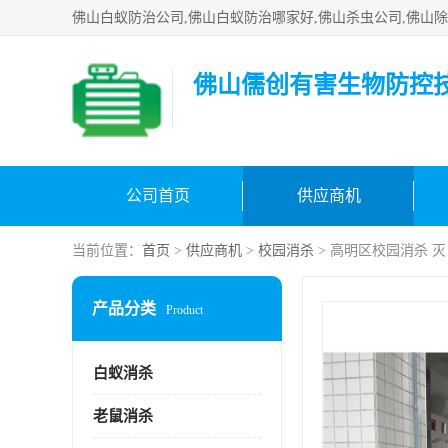
佛山儒创有害生物防控
公司首页
供应商机
当前位置：
首页
>
供应商机
>
校园消杀
> 高明区校园消杀 灭
产品分类
Product
白蚁消杀
老鼠消杀