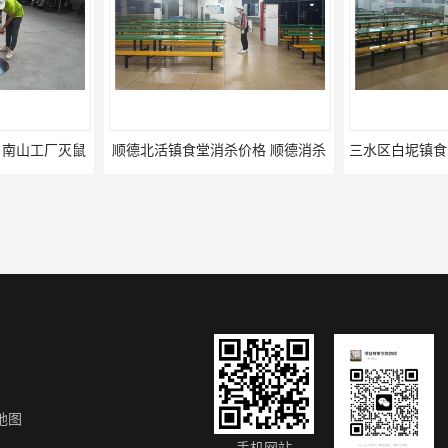
南山工厂灭鼠
顺德北活镇食堂消杀价格 顺德消杀
地图
咸宁白蚁防治公司_卫宁白蚁防治所_咸宁灭白蚁公司
咸宁灭鼠公司_卫宁杀虫公司_灭蟑螂_灭蚊蝇_灭跳蚤_除四害
江门开平食堂消