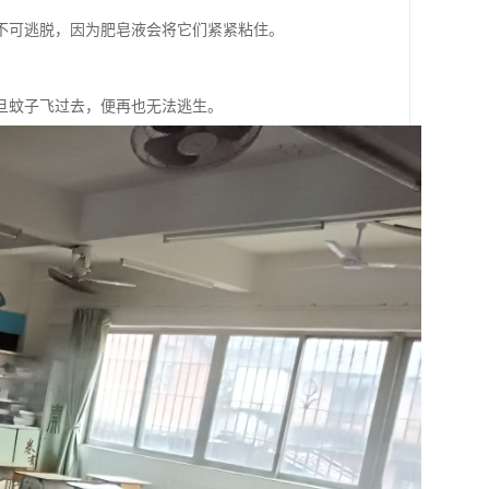
不可逃脱，因为肥皂液会将它们紧紧粘住。
旦蚊子飞过去，便再也无法逃生。