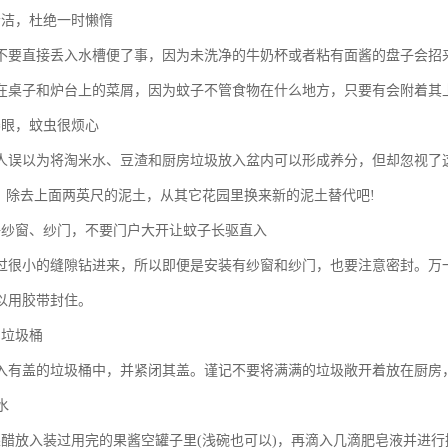
清洁，杜绝一时懒惰
不要直接丢入水槽便了事，因为未洗净的牛奶杯或者粘有面酱的盘子会招
在桌子和炉台上的菜屑，因为蚊子不管食物在什么地方，只要有会附着其
养眼，蚊虫很烦心
人误以为将淘米水、豆渣和厨房垃圾放入盆内可以形成养分，但却忽视了
”，除去上面两英尺的泥土，从其它花园里换来新的泥土替代吧!
好纱窗、纱门，不要门户大开让蚊子长驱直入
过很小的缝隙钻进来，所以即便是安装有纱窗和纱门，也要注意密封。万
以用胶带封住。
的垃圾桶
入有盖的垃圾桶中，并紧闭其盖。谨记不要将满满的垃圾敞开着放在厨房
水
果醋放入装过用完的果酱空罐子里(浅碗也可以)，再滴入几滴肥皂液并进