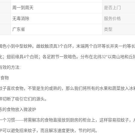
周一到周天
是否上门
无毒消除
服务价格
广东省
类型
褐色小到中型蚊种。雌蚊触须具3个白环，末端两个白环等长并夹一约等
化；翅前缘具4个白斑；各足跗节一致暗色。分布在北纬32°以南山地和
有效的方法:
有食物
蚊子喜欢食物，不管是生的或熟的，那么我们将所有的水果和蔬菜放入冰
样切断了吸引它们的源头。
冻的食物放入微波炉
一个习惯——将需解冻的食物直接放到厨房的柜台上，这样容易招蚊子，
炉可以避免招来蚊子，而且解冻速度更快，节约时间。