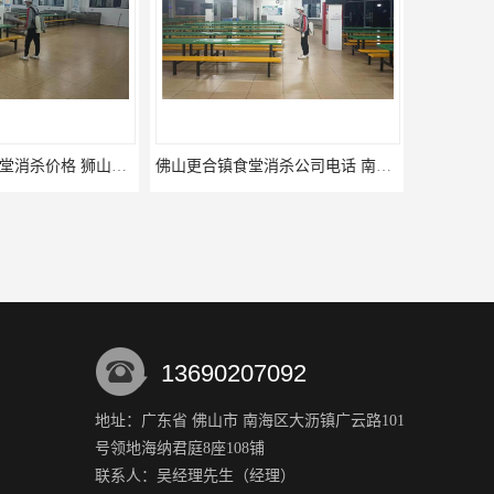
三水区白坭镇食堂消杀价格 狮山工厂灭鼠云
佛山更合镇食堂消杀公司电话 南海消杀
13690207092
地址：广东省 佛山市 南海区大沥镇广云路101
号领地海纳君庭8座108铺
杀公司 蓬江区消杀
高明区杨和镇食堂消杀电话 狮山食堂灭鼠
联系人：吴经理
先生
（经理）