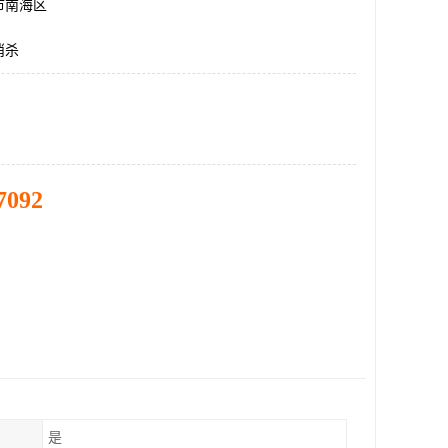
市南海区
消杀
7092
是