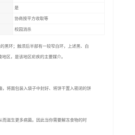
是
协商按平方收取等
校园消杀
长的黑环；触须后半部有一较窄白环，上述黑、白
丘陵地区，是该地区疟疾的主要媒介。
箱，将面包装入袋子中封好、将饼干置入密闭的饼
从而滋生更多病菌。因此当你需要解冻食物的时