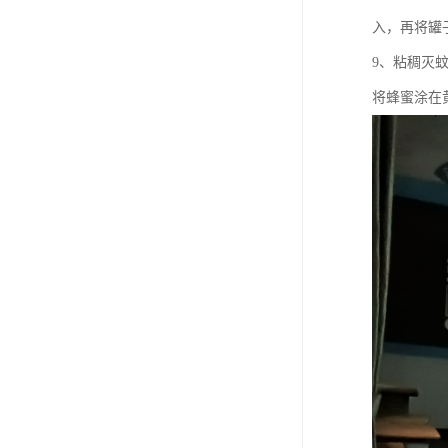
入，再将罐
9、粘稠灭
将蜂蜜涂在