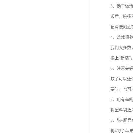
3、勤于做
饭后，碗筷
记清洗溅洒
4、盆栽很
我们大多数
换上"新装
6、注意关
蚊子可以通
要时，也可
7、用有盖
将塑料袋放
8、醋+肥皂
将4勺子苹