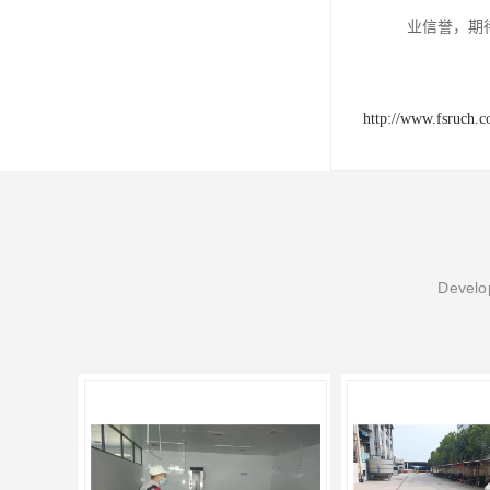
业信誉，期
http://www.fsruch.
Develop