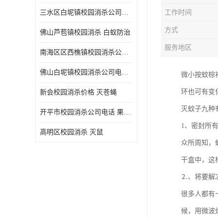
三水区白坭镇校园消杀公司电话 消杀记录表
工作时间
方式
佛山芦苞镇校园消杀 白蚁防治
服务地区
南海区区西樵镇校园消杀公司 害虫防治
佛山白坭镇校园消杀公司电话 除四害
微小按蚊棕
环也可有变
新会校园消杀价格 灭苍蝇
灭蚊子九种
开平市校园消杀公司电话 果蝇防治
1、密封所
高明区校园消杀 灭鼠
众所周知，
干盒中，这
⒉、将要解
很多人都有
候，用微波